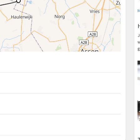
M
J
w
g