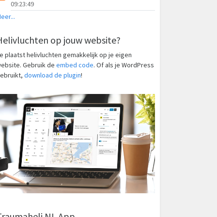
09:23:49
eer...
Helivluchten op jouw website?
e plaatst helivluchten gemakkelijk op je eigen
ebsite. Gebruik de
embed code
. Of als je WordPress
ebruikt,
download de plugin
!
Traumaheli NL App