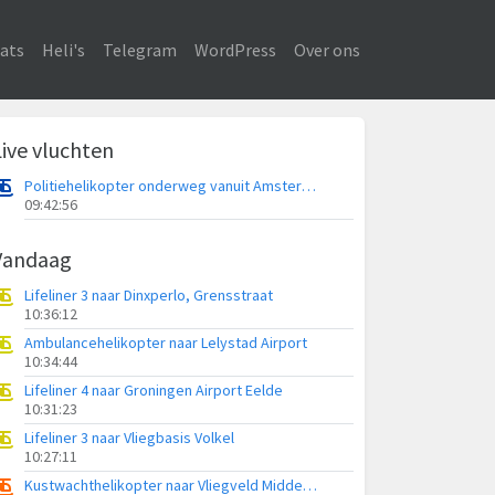
ats
Heli's
Telegram
WordPress
Over ons
Live vluchten
Politiehelikopter onderweg vanuit Amsterdam Vliegveld Schiphol
09:42:56
Vandaag
Lifeliner 3 naar Dinxperlo, Grensstraat
10:36:12
Ambulancehelikopter naar Lelystad Airport
10:34:44
Lifeliner 4 naar Groningen Airport Eelde
10:31:23
Lifeliner 3 naar Vliegbasis Volkel
10:27:11
Kustwachthelikopter naar Vliegveld Midden-Zeeland