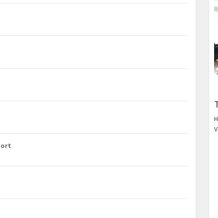
H
m
V
port