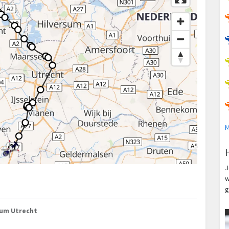
M
J
w
g
trum Utrecht