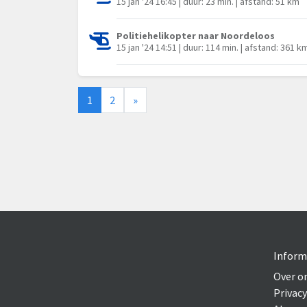
15 jan '24 16:45 | duur: 23 min. | afstand: 51 km
Politiehelikopter naar Noordeloos
15 jan '24 14:51 | duur: 114 min. | afstand: 361 k
1
2
»
Inform
Over o
Privacy