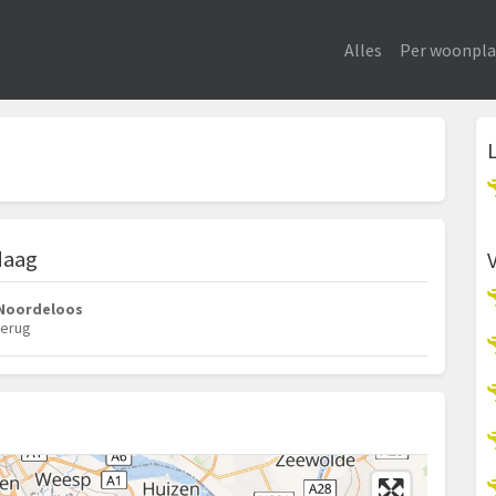
Alles
Per woonpla
s
daag
 Noordeloos
terug