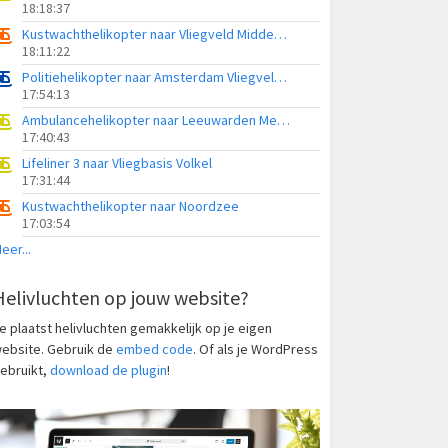
18:18:37
Kustwachthelikopter naar Vliegveld Midden-Zeeland
18:11:22
Politiehelikopter naar Amsterdam Vliegveld Schiphol
17:54:13
Ambulancehelikopter naar Leeuwarden Medical Center Heliport
17:40:43
Lifeliner 3 naar Vliegbasis Volkel
17:31:44
Kustwachthelikopter naar Noordzee
17:03:54
eer...
Helivluchten op jouw website?
e plaatst helivluchten gemakkelijk op je eigen
ebsite. Gebruik de
embed code
. Of als je WordPress
ebruikt,
download de plugin
!