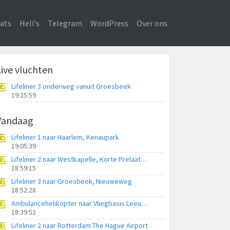
ats
Heli's
Telegram
WordPress
Over ons
Live vluchten
Lifeliner 3 onderweg vanuit Groesbeek
19:25:59
Vandaag
Lifeliner 1 naar Haarlem, Kenaupark
19:05:39
Lifeliner 2 naar Westkapelle, Korte Prelaatweg
18:59:15
Lifeliner 3 naar Groesbeek, Nieuweweg
18:52:28
Ambulancehelikopter naar Vliegbasis Leeuwarden
18:39:52
Lifeliner 2 naar Rotterdam The Hague Airport