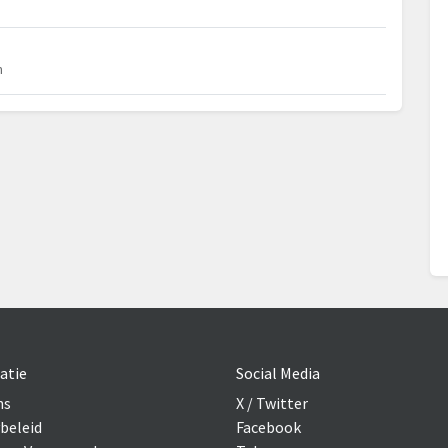
m
atie
Social Media
ns
X / Twitter
beleid
Facebook