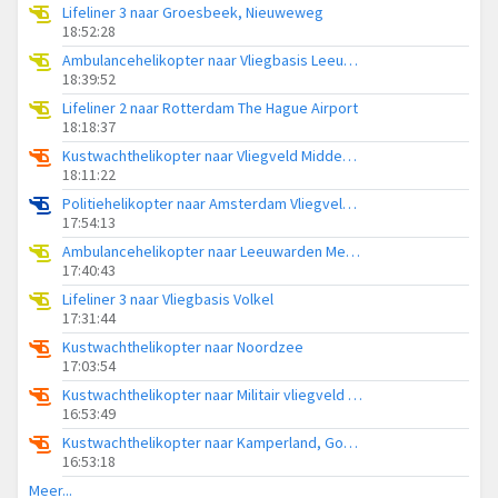
Lifeliner 3 naar Groesbeek, Nieuweweg
18:52:28
Ambulancehelikopter naar Vliegbasis Leeuwarden
18:39:52
Lifeliner 2 naar Rotterdam The Hague Airport
18:18:37
Kustwachthelikopter naar Vliegveld Midden-Zeeland
18:11:22
Politiehelikopter naar Amsterdam Vliegveld Schiphol
17:54:13
Ambulancehelikopter naar Leeuwarden Medical Center Heliport
17:40:43
Lifeliner 3 naar Vliegbasis Volkel
17:31:44
Kustwachthelikopter naar Noordzee
17:03:54
Kustwachthelikopter naar Militair vliegveld De Kooy / Den Helder Airport
16:53:49
Kustwachthelikopter naar Kamperland, Goudplaatweg
16:53:18
Meer...