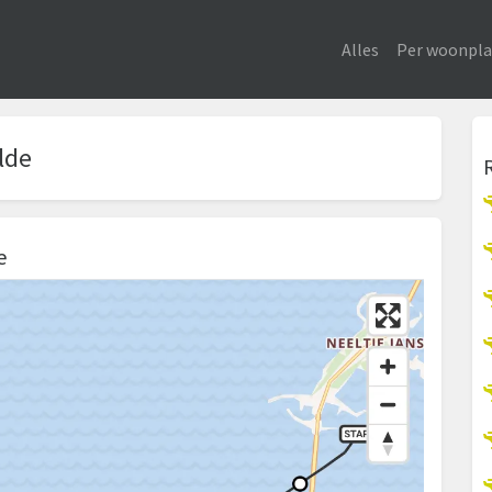
Alles
Per woonpla
lde
e