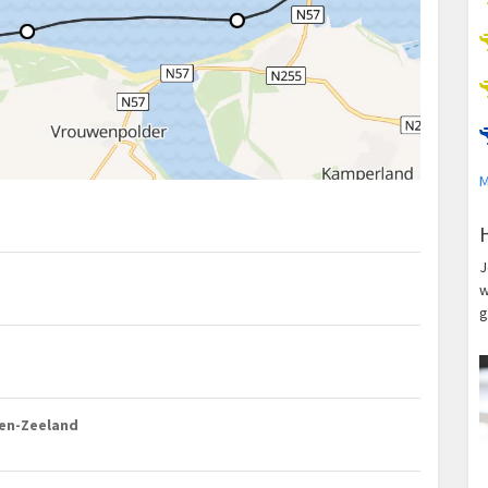
M
J
w
g
den-Zeeland