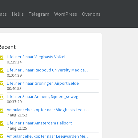
ats
Heli's
Telegram
WordPress
Over ons
Recent
Lifeliner 3 naar Vliegbasis Volkel
01:25:14
Lifeliner 3 naar Radboud University Medical Center Heliport
01:04:39
Lifeliner 4 naar Groningen Airport Eelde
00:40:53
Lifeliner 3 naar Arnhem, Nijmeegseweg
00:37:29
Ambulancehelikopter naar Vliegbasis Leeuwarden
7 aug 21:52
Lifeliner 1 naar Amsterdam Heliport
7 aug 21:25
Ambulancehelikopter naar Leeuwarden Medical Center Heliport