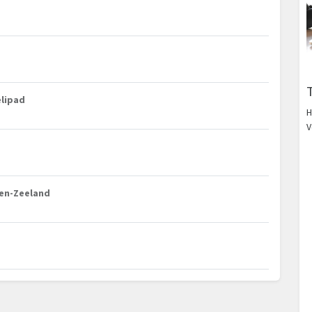
elipad
H
V
den-Zeeland