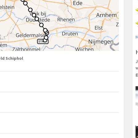
M
ld Schiphol
J
w
g