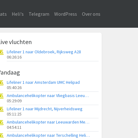
ats
Heli's
Telegram
WordPress
Over ons
Live vluchten
Lifeliner 1 naar Oldebroek, Rijksweg A28
06:26:16
Vandaag
Lifeliner 1 naar Amsterdam UMC Helipad
05:40:26
Ambulancehelikopter naar Vliegbasis Leeuwarden
05:29:09
Lifeliner 1 naar Mijdrecht, Nijverheidsweg
05:11:25
Ambulancehelikopter naar Leeuwarden Medical Center Heliport
04:54:11
Ambulancehelikopter naar Terschelling Heliport