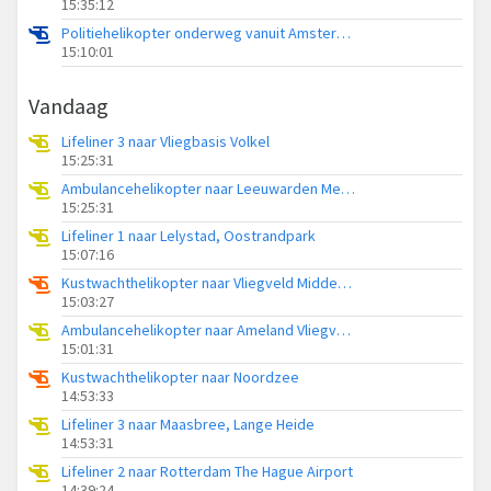
15:35:12
Politiehelikopter onderweg vanuit Amsterdam Vliegveld Schiphol
15:10:01
Vandaag
Lifeliner 3 naar Vliegbasis Volkel
15:25:31
Ambulancehelikopter naar Leeuwarden Medical Center Heliport
15:25:31
Lifeliner 1 naar Lelystad, Oostrandpark
15:07:16
Kustwachthelikopter naar Vliegveld Midden-Zeeland
15:03:27
Ambulancehelikopter naar Ameland Vliegveld Ballum
15:01:31
Kustwachthelikopter naar Noordzee
14:53:33
Lifeliner 3 naar Maasbree, Lange Heide
14:53:31
Lifeliner 2 naar Rotterdam The Hague Airport
14:39:24