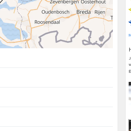
M
J
w
g