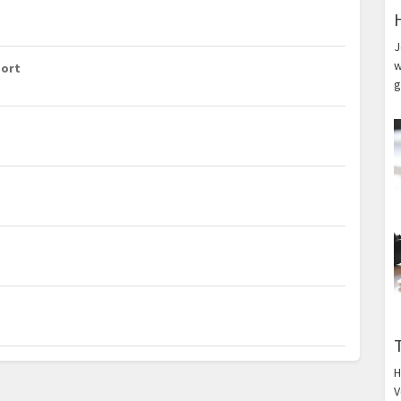
J
w
port
g
H
V