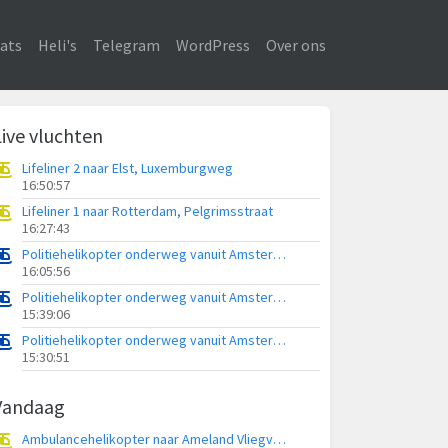
ats
Heli's
Telegram
WordPress
Over ons
Live vluchten
Lifeliner 2 naar Elst, Luxemburgweg
16:50:57
Lifeliner 1 naar Rotterdam, Pelgrimsstraat
16:27:43
Politiehelikopter onderweg vanuit Amsterdam Vliegveld Schiphol
16:05:56
Politiehelikopter onderweg vanuit Amsterdam Vliegveld Schiphol
15:39:06
Politiehelikopter onderweg vanuit Amsterdam Vliegveld Schiphol
15:30:51
Vandaag
Ambulancehelikopter naar Ameland Vliegveld Ballum