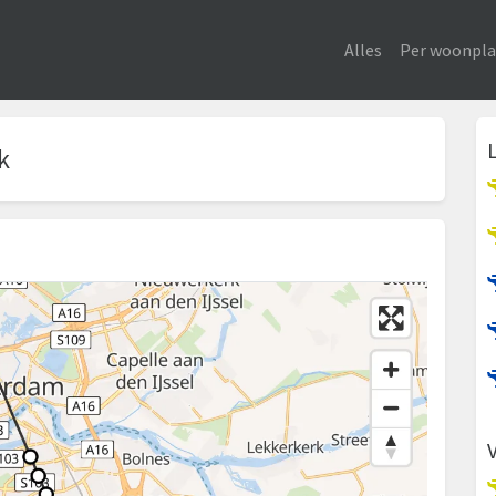
Alles
Per woonpla
k