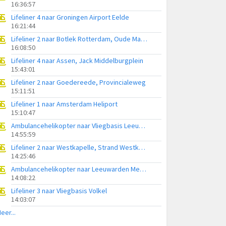
16:36:57
Lifeliner 4 naar Groningen Airport Eelde
16:21:44
Lifeliner 2 naar Botlek Rotterdam, Oude Maasweg
16:08:50
Lifeliner 4 naar Assen, Jack Middelburgplein
15:43:01
Lifeliner 2 naar Goedereede, Provincialeweg
15:11:51
Lifeliner 1 naar Amsterdam Heliport
15:10:47
Ambulancehelikopter naar Vliegbasis Leeuwarden
14:55:59
Lifeliner 2 naar Westkapelle, Strand Westkapelle
14:25:46
Ambulancehelikopter naar Leeuwarden Medical Center Heliport
14:08:22
Lifeliner 3 naar Vliegbasis Volkel
14:03:07
eer...