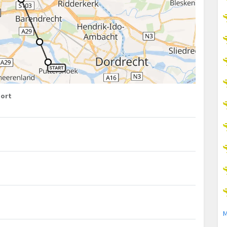
port
M