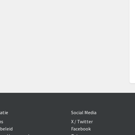
atie
Social Media
ns
X / Twitter
beleid
Facebook