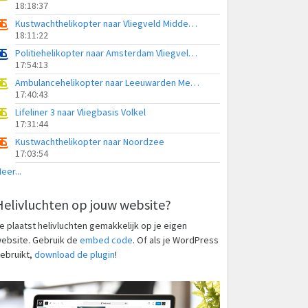
18:18:37
Kustwachthelikopter naar Vliegveld Midden-Zeeland
18:11:22
Politiehelikopter naar Amsterdam Vliegveld Schiphol
17:54:13
Ambulancehelikopter naar Leeuwarden Medical Center Heliport
17:40:43
Lifeliner 3 naar Vliegbasis Volkel
17:31:44
Kustwachthelikopter naar Noordzee
17:03:54
eer...
Helivluchten op jouw website?
e plaatst helivluchten gemakkelijk op je eigen
ebsite. Gebruik de
embed code
. Of als je WordPress
ebruikt,
download de plugin
!