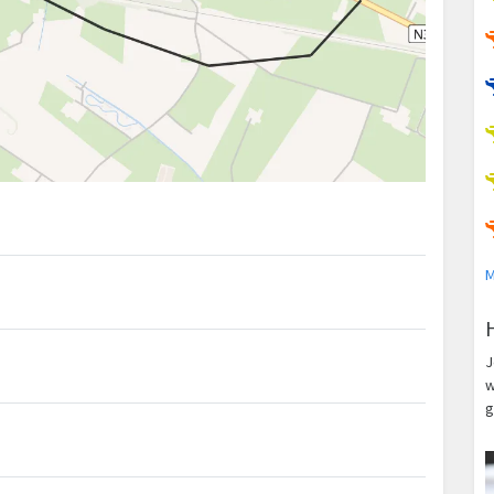
M
J
w
g