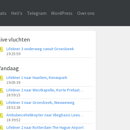
ats
Heli's
Telegram
WordPress
Over ons
Live vluchten
Lifeliner 3 onderweg vanuit Groesbeek
19:25:59
Vandaag
Lifeliner 1 naar Haarlem, Kenaupark
19:05:39
Lifeliner 2 naar Westkapelle, Korte Prelaatweg
18:59:15
Lifeliner 3 naar Groesbeek, Nieuweweg
18:52:28
Ambulancehelikopter naar Vliegbasis Leeuwarden
18:39:52
Lifeliner 2 naar Rotterdam The Hague Airport