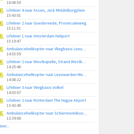
16:08:50
Lifeliner 4 naar Assen, Jack Middelburgplein
15:43:01
Lifeliner 2 naar Goedereede, Provincialeweg
15:11:51
Lifeliner 1 naar Amsterdam Heliport
15:10:47
Ambulancehelikopter naar Vliegbasis Leeuwarden
14:55:59
Lifeliner 2 naar Westkapelle, Strand Westkapelle
14:25:46
Ambulancehelikopter naar Leeuwarden Medical Center Heliport
14:08:22
Lifeliner 3 naar Vliegbasis Volkel
14:03:07
Lifeliner 2 naar Rotterdam The Hague Airport
13:42:48
Ambulancehelikopter naar Schiermonnikoog Heliport
13:39:06
eer...