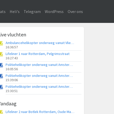
ats
Heli's
Telegram
WordPress
Over ons
Live vluchten
Ambulancehelikopter onderweg vanuit Vliegbasis Leeuwarden
16:36:57
Lifeliner 1 naar Rotterdam, Pelgrimsstraat
16:27:43
Politiehelikopter onderweg vanuit Amsterdam Vliegveld Schiphol
16:05:56
Politiehelikopter onderweg vanuit Amsterdam Vliegveld Schiphol
15:39:06
Politiehelikopter onderweg vanuit Amsterdam Vliegveld Schiphol
15:30:51
Vandaag
Lifeliner 2 naar Botlek Rotterdam, Oude Maasweg