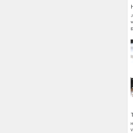
J
w
g
H
V