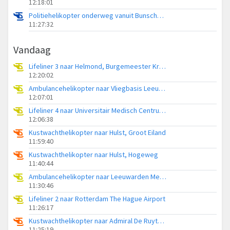
12:18:01
Politiehelikopter onderweg vanuit Bunschoten-Spakenburg
11:27:32
Vandaag
Lifeliner 3 naar Helmond, Burgemeester Krollaan
12:20:02
Ambulancehelikopter naar Vliegbasis Leeuwarden
12:07:01
Lifeliner 4 naar Universitair Medisch Centrum Groningen
12:06:38
Kustwachthelikopter naar Hulst, Groot Eiland
11:59:40
Kustwachthelikopter naar Hulst, Hogeweg
11:40:44
Ambulancehelikopter naar Leeuwarden Medical Center Heliport
11:30:46
Lifeliner 2 naar Rotterdam The Hague Airport
11:26:17
Kustwachthelikopter naar Admiral De Ruyter Hospital Heliport
11:25:19