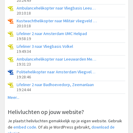
20:24:49
Ambulancehelikopter naar Vliegbasis Leeuwarden
20:10:18
Kustwachthelikopter naar Militair vliegveld De Kooy / Den Helder Airport
20:10:18
Lifeliner 2 naar Amsterdam UMC Helipad
19:58:19
Lifeliner 3 naar Vliegbasis Volkel
19:49:34
Ambulancehelikopter naar Leeuwarden Medical Center Heliport
19:31:23
Politiehelikopter naar Amsterdam Vliegveld Schiphol
19:28:46
Lifeliner 2 naar Badhoevedorp, Zeemanlaan
19:24:44
Meer...
Helivluchten op jouw website?
Je plaatst helivluchten gemakkelijk op je eigen website. Gebruik
de
embed code
. Of als je WordPress gebruikt,
download de