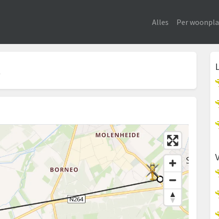
Alles
Per woonpla
t