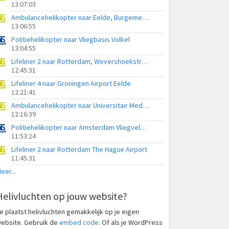
13:07:03
Ambulancehelikopter naar Eelde, Burgemeester J.G. Legroweg
13:06:55
Politiehelikopter naar Vliegbasis Volkel
13:04:55
Lifeliner 2 naar Rotterdam, Wevershoekstraat
12:45:31
Lifeliner 4 naar Groningen Airport Eelde
12:21:41
Ambulancehelikopter naar Universitair Medisch Centrum Groningen
12:16:39
Politiehelikopter naar Amsterdam Vliegveld Schiphol
11:53:24
Lifeliner 2 naar Rotterdam The Hague Airport
11:45:31
eer...
Helivluchten op jouw website?
e plaatst helivluchten gemakkelijk op je eigen
ebsite. Gebruik de
embed code
. Of als je WordPress