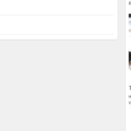
g
H
V