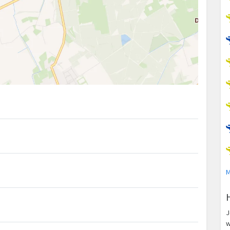
M
J
w