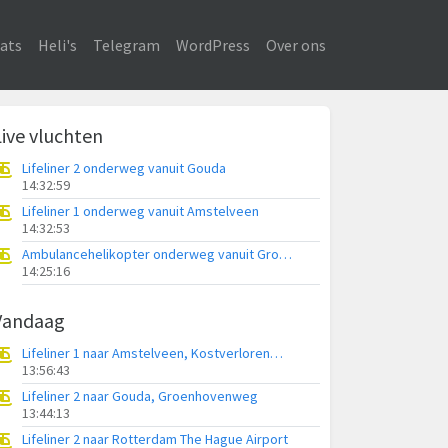
ats
Heli's
Telegram
WordPress
Over ons
Live vluchten
Lifeliner 2 onderweg vanuit Gouda
14:32:59
Lifeliner 1 onderweg vanuit Amstelveen
14:32:53
Ambulancehelikopter onderweg vanuit Groningen Airport Eelde
14:25:16
Vandaag
Lifeliner 1 naar Amstelveen, Kostverlorenweg
13:56:43
Lifeliner 2 naar Gouda, Groenhovenweg
13:44:13
Lifeliner 2 naar Rotterdam The Hague Airport