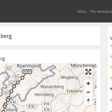
Alles
Per woonpla
nberg
erg
M