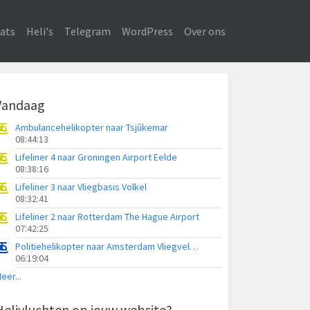
ats
Heli's
Telegram
WordPress
Over ons
Vandaag
Ambulancehelikopter naar Tsjûkemar
08:44:13
Lifeliner 4 naar Groningen Airport Eelde
08:38:16
Lifeliner 3 naar Vliegbasis Volkel
08:32:41
Lifeliner 2 naar Rotterdam The Hague Airport
07:42:25
Politiehelikopter naar Amsterdam Vliegveld Schiphol
06:19:04
eer...
Helivluchten op jouw website?