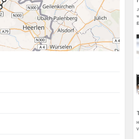
J
w
g
H
V