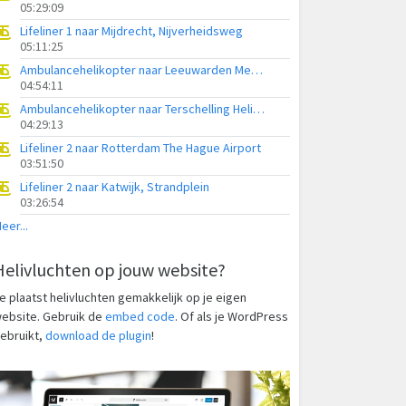
05:29:09
Lifeliner 1 naar Mijdrecht, Nijverheidsweg
05:11:25
Ambulancehelikopter naar Leeuwarden Medical Center Heliport
04:54:11
Ambulancehelikopter naar Terschelling Heliport
04:29:13
Lifeliner 2 naar Rotterdam The Hague Airport
03:51:50
Lifeliner 2 naar Katwijk, Strandplein
03:26:54
eer...
Helivluchten op jouw website?
e plaatst helivluchten gemakkelijk op je eigen
ebsite. Gebruik de
embed code
. Of als je WordPress
ebruikt,
download de plugin
!