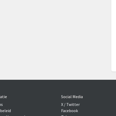
atie
Social Media
ns
X / Twitter
beleid
Facebook