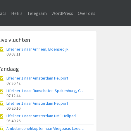
ats
Heli's
Telegram
WordPress
Over ons
Live vluchten
Lifeliner 3 naar Arnhem, Eldensedijk
09:08:11
Vandaag
Lifeliner 1 naar Amsterdam Heliport
07:36:42
Lifeliner 1 naar Bunschoten-Spakenburg, Gasthuisweg
07:12:44
Lifeliner 1 naar Amsterdam Heliport
06:26:16
Lifeliner 1 naar Amsterdam UMC Helipad
05:40:26
Ambulancehelikopter naar Vliegbasis Leeuwarden