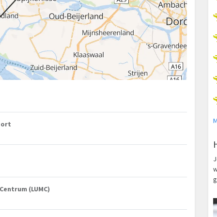
M
port
J
w
g
h Centrum (LUMC)