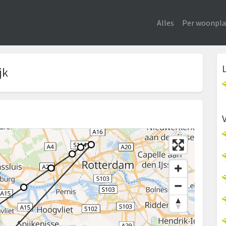
Alles
Per woonpla
jk