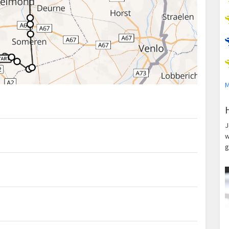
M
J
w
g