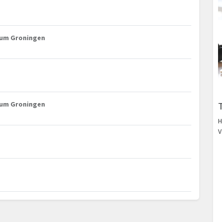
trum Groningen
trum Groningen
H
V