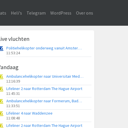
ats
Heli's
Telegram
WordPress
Over ons
Live vluchten
Politiehelikopter onderweg vanuit Amsterdam Vliegveld Schiphol
11:53:24
Vandaag
Ambulancehelikopter naar Universitair Medisch Centrum Groningen
12:16:39
Lifeliner 2 naar Rotterdam The Hague Airport
11:45:31
Ambulancehelikopter naar Formerum, Badweg Formerum
11:33:51
Lifeliner 4 naar Waddenzee
11:08:48
Lifeliner 2 naar Rotterdam The Hague Airport