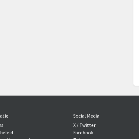
atie
Social Media
ns
X / Twitter
beleid
Facebook