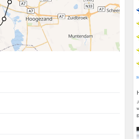
M
J
w
g