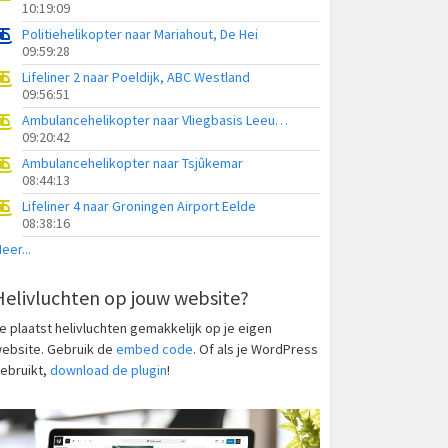
10:19:09
Politiehelikopter naar Mariahout, De Hei
09:59:28
Lifeliner 2 naar Poeldijk, ABC Westland
09:56:51
Ambulancehelikopter naar Vliegbasis Leeuwarden
09:20:42
Ambulancehelikopter naar Tsjûkemar
08:44:13
Lifeliner 4 naar Groningen Airport Eelde
08:38:16
eer...
Helivluchten op jouw website?
e plaatst helivluchten gemakkelijk op je eigen
ebsite. Gebruik de
embed code
. Of als je WordPress
ebruikt,
download de plugin
!