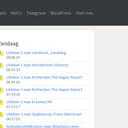
ats
Heli's
Telegram
WordPress
Over ons
Vandaag
Lifeliner 2 naar Zierikzee, Zandweg
09:08:47
Lifeliner 1 naar Amstelveen, Elswout
08:53:23
Lifeliner 2 naar Rotterdam The Hague Airport
08:43:42
Lifeliner 2 naar Rotterdam The Hague Airport
07:39:35
Lifeliner 2 naar Erasmus MC
07:13:17
Lifeliner 2 naar Spijkenisse, Frans Halsstraat
06:37:53
Ambulancehelikopter naar Vliegbasis Leeuwarden