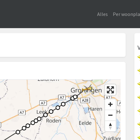
Alles
Per woonpla