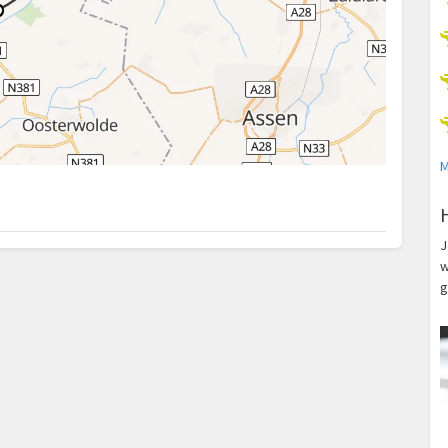
M
J
w
g