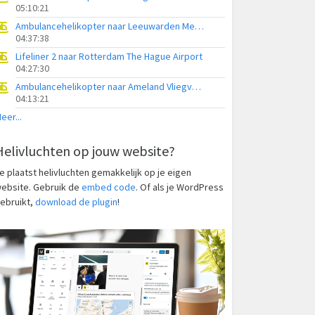
05:10:21
Ambulancehelikopter naar Leeuwarden Medical Center Heliport
04:37:38
Lifeliner 2 naar Rotterdam The Hague Airport
04:27:30
Ambulancehelikopter naar Ameland Vliegveld Ballum
04:13:21
eer...
Helivluchten op jouw website?
e plaatst helivluchten gemakkelijk op je eigen
ebsite. Gebruik de
embed code
. Of als je WordPress
ebruikt,
download de plugin
!