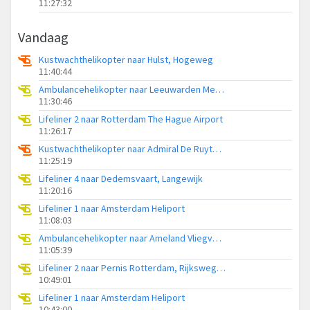
11:27:32
Vandaag
Kustwachthelikopter naar Hulst, Hogeweg
11:40:44
Ambulancehelikopter naar Leeuwarden Medical Center Heliport
11:30:46
Lifeliner 2 naar Rotterdam The Hague Airport
11:26:17
Kustwachthelikopter naar Admiral De Ruyter Hospital Heliport
11:25:19
Lifeliner 4 naar Dedemsvaart, Langewijk
11:20:16
Lifeliner 1 naar Amsterdam Heliport
11:08:03
Ambulancehelikopter naar Ameland Vliegveld Ballum
11:05:39
Lifeliner 2 naar Pernis Rotterdam, Rijksweg A15
10:49:01
Lifeliner 1 naar Amsterdam Heliport
10:43:00