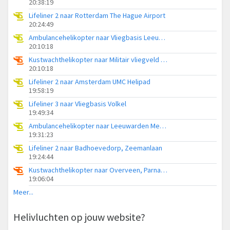
20:38:19
Lifeliner 2 naar Rotterdam The Hague Airport
20:24:49
Ambulancehelikopter naar Vliegbasis Leeuwarden
20:10:18
Kustwachthelikopter naar Militair vliegveld De Kooy / Den Helder Airport
20:10:18
Lifeliner 2 naar Amsterdam UMC Helipad
19:58:19
Lifeliner 3 naar Vliegbasis Volkel
19:49:34
Ambulancehelikopter naar Leeuwarden Medical Center Heliport
19:31:23
Lifeliner 2 naar Badhoevedorp, Zeemanlaan
19:24:44
Kustwachthelikopter naar Overveen, Parnassiaweg
19:06:04
Meer...
Helivluchten op jouw website?