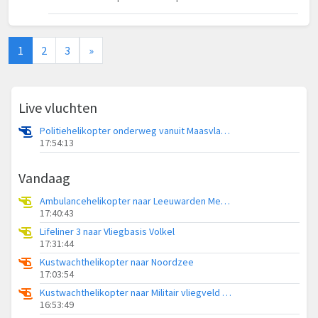
1
2
3
»
Live vluchten
Politiehelikopter onderweg vanuit Maasvlakte Rotterdam
17:54:13
Vandaag
Ambulancehelikopter naar Leeuwarden Medical Center Heliport
17:40:43
Lifeliner 3 naar Vliegbasis Volkel
17:31:44
Kustwachthelikopter naar Noordzee
17:03:54
Kustwachthelikopter naar Militair vliegveld De Kooy / Den Helder Airport
16:53:49