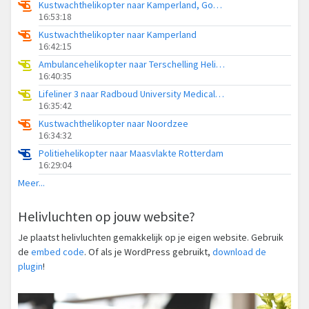
Kustwachthelikopter naar Kamperland, Goudplaatweg
16:53:18
Kustwachthelikopter naar Kamperland
16:42:15
Ambulancehelikopter naar Terschelling Heliport
16:40:35
Lifeliner 3 naar Radboud University Medical Center Heliport
16:35:42
Kustwachthelikopter naar Noordzee
16:34:32
Politiehelikopter naar Maasvlakte Rotterdam
16:29:04
Meer...
Helivluchten op jouw website?
Je plaatst helivluchten gemakkelijk op je eigen website. Gebruik
de
embed code
. Of als je WordPress gebruikt,
download de
plugin
!