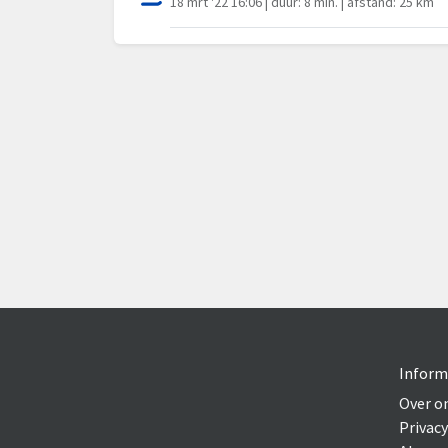
18 mrt '22 16:06 | duur: 8 min. | afstand: 25 km
Inform
Over o
Privacy