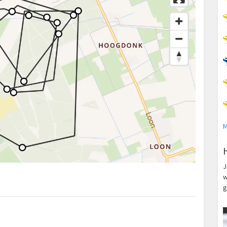
M
J
w
g