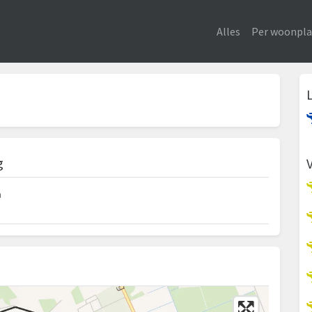
Alles
Per woonpla
g
n