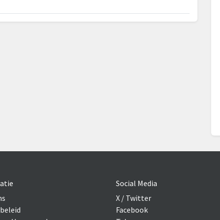
atie
Social Media
ns
X / Twitter
beleid
Facebook