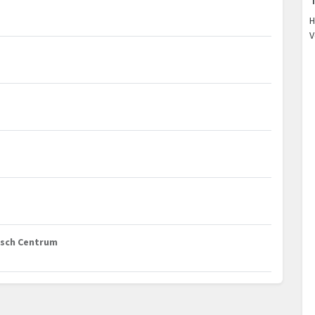
H
V
disch Centrum