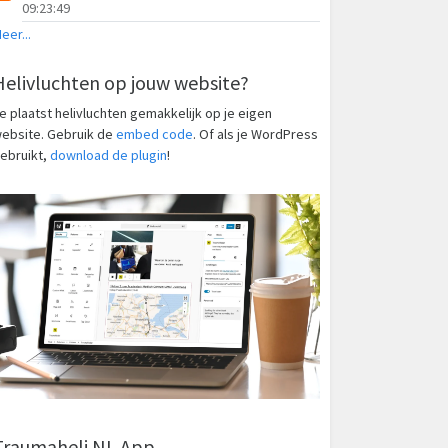
09:23:49
eer...
Helivluchten op jouw website?
e plaatst helivluchten gemakkelijk op je eigen
ebsite. Gebruik de
embed code
. Of als je WordPress
ebruikt,
download de plugin
!
Traumaheli NL App