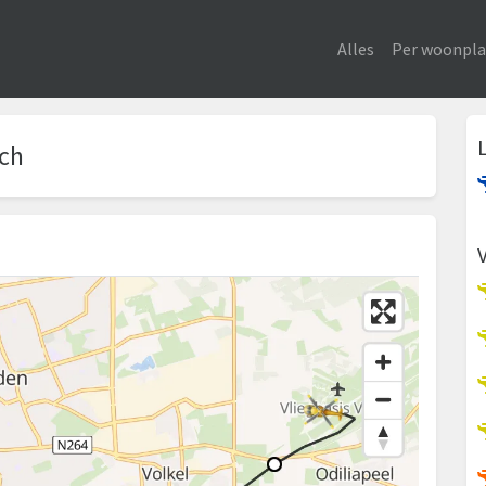
Alles
Per woonpla
sch