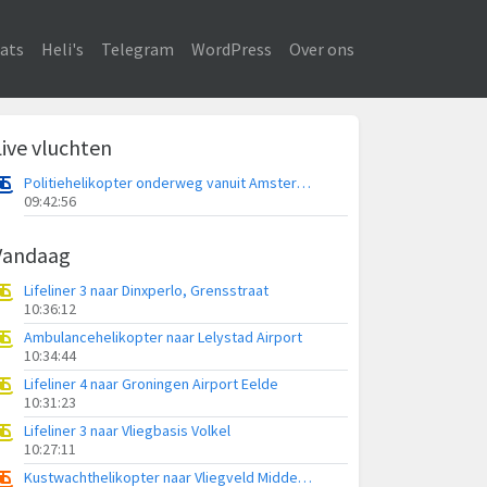
ats
Heli's
Telegram
WordPress
Over ons
Live vluchten
Politiehelikopter onderweg vanuit Amsterdam Vliegveld Schiphol
09:42:56
Vandaag
Lifeliner 3 naar Dinxperlo, Grensstraat
10:36:12
Ambulancehelikopter naar Lelystad Airport
10:34:44
Lifeliner 4 naar Groningen Airport Eelde
10:31:23
Lifeliner 3 naar Vliegbasis Volkel
10:27:11
Kustwachthelikopter naar Vliegveld Midden-Zeeland