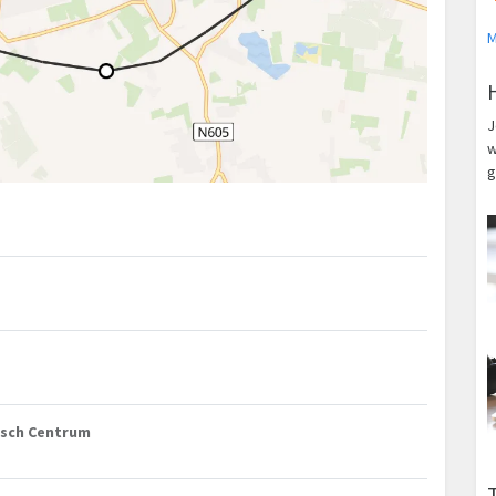
M
J
w
g
disch Centrum