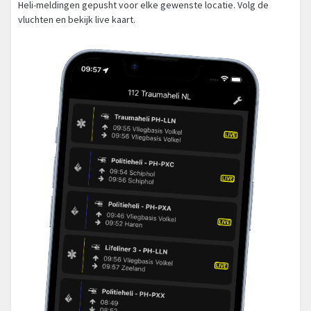
Heli-meldingen gepusht voor elke gewenste locatie. Volg de
vluchten en bekijk live kaart.