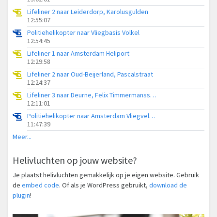
Lifeliner 2 naar Leiderdorp, Karolusgulden
12:55:07
Politiehelikopter naar Vliegbasis Volkel
12:54:45
Lifeliner 1 naar Amsterdam Heliport
12:29:58
Lifeliner 2 naar Oud-Beijerland, Pascalstraat
12:24:37
Lifeliner 3 naar Deurne, Felix Timmermansstraat
12:11:01
Politiehelikopter naar Amsterdam Vliegveld Schiphol
11:47:39
Meer...
Helivluchten op jouw website?
Je plaatst helivluchten gemakkelijk op je eigen website. Gebruik
de
embed code
. Of als je WordPress gebruikt,
download de
plugin
!