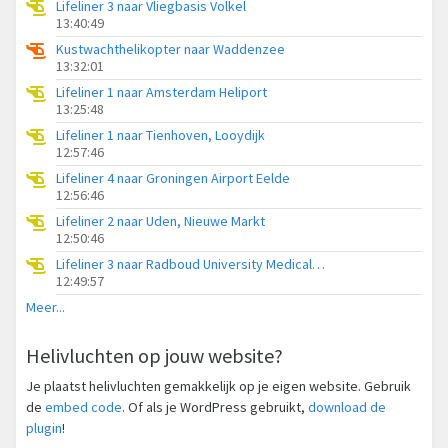
Lifeliner 3 naar Vliegbasis Volkel
13:40:49
Kustwachthelikopter naar Waddenzee
13:32:01
Lifeliner 1 naar Amsterdam Heliport
13:25:48
Lifeliner 1 naar Tienhoven, Looydijk
12:57:46
Lifeliner 4 naar Groningen Airport Eelde
12:56:46
Lifeliner 2 naar Uden, Nieuwe Markt
12:50:46
Lifeliner 3 naar Radboud University Medical Center Heliport
12:49:57
Meer...
Helivluchten op jouw website?
Je plaatst helivluchten gemakkelijk op je eigen website. Gebruik
de
embed code
. Of als je WordPress gebruikt,
download de
plugin
!