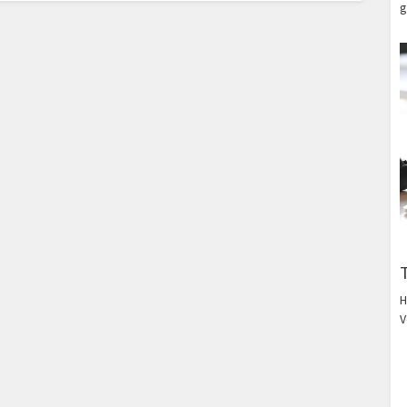
g
H
V