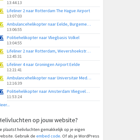
13:44:13
Lifeliner 2 naar Rotterdam The Hague Airport
13:07:03
Ambulancehelikopter naar Eelde, Burgemeester J.G. Legroweg
13:06:55
Politiehelikopter naar Vliegbasis Volkel
13:04:55
Lifeliner 2 naar Rotterdam, Wevershoekstraat
12:45:31
Lifeliner 4 naar Groningen Airport Eelde
12:21:41
Ambulancehelikopter naar Universitair Medisch Centrum Groningen
12:16:39
Politiehelikopter naar Amsterdam Vliegveld Schiphol
11:53:24
eer...
Helivluchten op jouw website?
e plaatst helivluchten gemakkelijk op je eigen
ebsite. Gebruik de
embed code
. Of als je WordPress