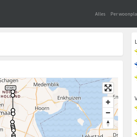
Alles
Per woonpla