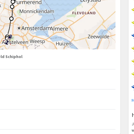
ld Schiphol
M
J
w