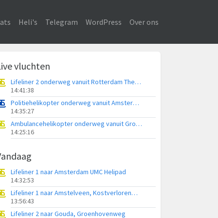
ats
Heli's
Telegram
WordPress
Over ons
Live vluchten
Lifeliner 2 onderweg vanuit Rotterdam The Hague Airport
14:41:38
Politiehelikopter onderweg vanuit Amsterdam Vliegveld Schiphol
14:35:27
Ambulancehelikopter onderweg vanuit Groningen Airport Eelde
14:25:16
Vandaag
Lifeliner 1 naar Amsterdam UMC Helipad
14:32:53
Lifeliner 1 naar Amstelveen, Kostverlorenweg
13:56:43
Lifeliner 2 naar Gouda, Groenhovenweg