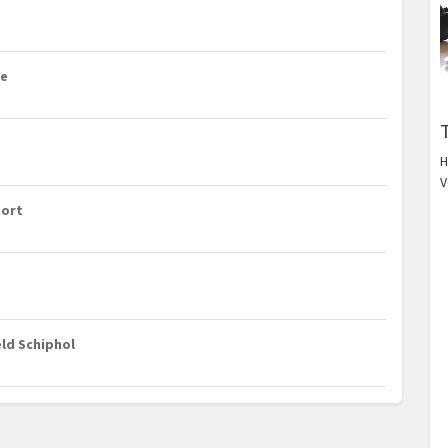
ke
H
V
port
ld Schiphol