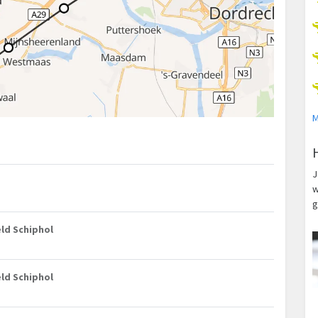
M
J
w
g
ld Schiphol
ld Schiphol