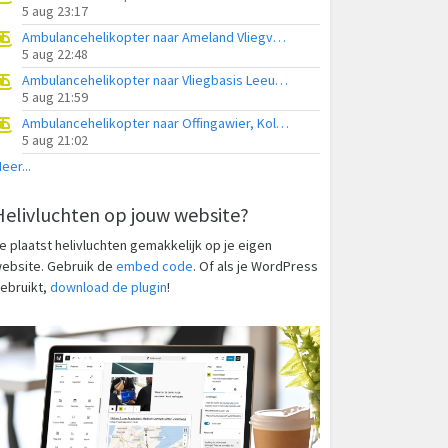
5 aug 23:17
Ambulancehelikopter naar Ameland Vliegveld Ballum
5 aug 22:48
Ambulancehelikopter naar Vliegbasis Leeuwarden
5 aug 21:59
Ambulancehelikopter naar Offingawier, Kolmarslân
5 aug 21:02
eer...
Helivluchten op jouw website?
e plaatst helivluchten gemakkelijk op je eigen
ebsite. Gebruik de
embed code
. Of als je WordPress
ebruikt,
download de plugin
!