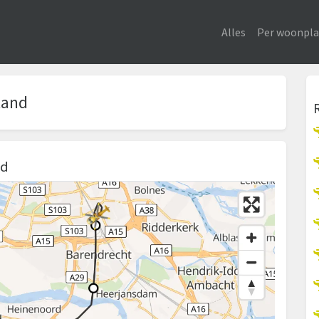
Alles
Per woonpla
land
nd