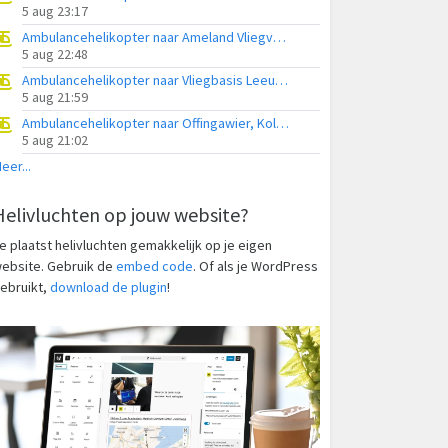
5 aug 23:17
Ambulancehelikopter naar Ameland Vliegveld Ballum
5 aug 22:48
Ambulancehelikopter naar Vliegbasis Leeuwarden
5 aug 21:59
Ambulancehelikopter naar Offingawier, Kolmarslân
5 aug 21:02
eer...
Helivluchten op jouw website?
e plaatst helivluchten gemakkelijk op je eigen
ebsite. Gebruik de
embed code
. Of als je WordPress
ebruikt,
download de plugin
!