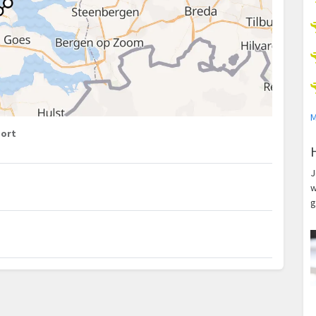
M
port
m
J
w
g
m