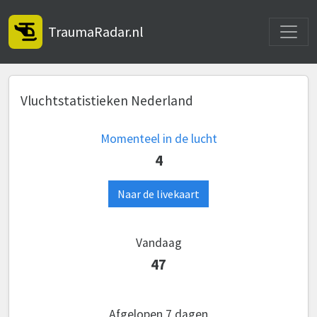
Toggle
TraumaRadar.nl
Vluchtstatistieken Nederland
Momenteel in de lucht
4
Naar de livekaart
Vandaag
47
Afgelopen 7 dagen