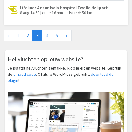
Lifeliner 4 naar Isala Hospital Zwolle Heliport
8 aug 14:59 | duur: 16 min. | afstand: 50 km
«
1
2
3
4
5
»
Helivluchten op jouw website?
Je plaatst helivluchten gemakkelijk op je eigen website. Gebruik
de
embed code
. Of als je WordPress gebruikt,
download de
plugin
!