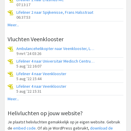
07:13:17
Lifeliner 2 naar Spijkenisse, Frans Halsstraat
06:37:53
Meer...
Vluchten Veenklooster
Ambulancehelikopter naar Veenklooster, Langwaersterwei
9 mrt '24 03:26
Lifeliner 4 naar Universitair Medisch Centrum Groningen
5 aug '22 16:07
Lifeliner 4 naar Veenklooster
5 aug '22 15:44
Lifeliner 4 naar Veenklooster
5 aug '22 15:31
Meer...
Helivluchten op jouw website?
Je plaatst helivluchten gemakkelijk op je eigen website. Gebruik
de
embed code
. Of als je WordPress gebruikt,
download de