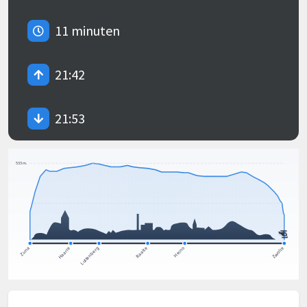
11 minuten
21:42
21:53