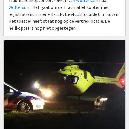
Traumahelikopter vertrokken van
Woltersum
naar
Woltersum
. Het gaat om de Traumahelikopter met
registratienummer PH-LLN. De vlucht duurde 0 minuten.
Het toestel heeft staat nog op de vertreklocatie. De
helikopter is nog niet opgestegen.