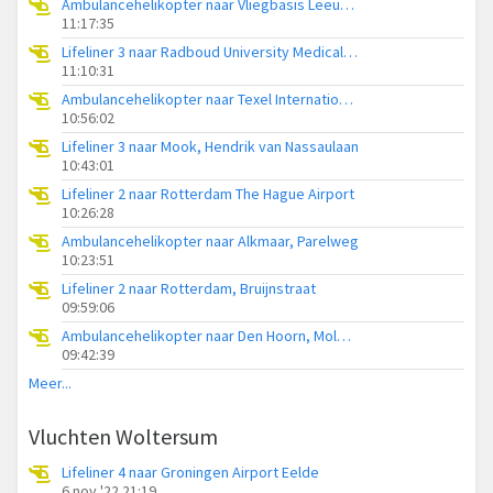
Ambulancehelikopter naar Vliegbasis Leeuwarden
11:17:35
Lifeliner 3 naar Radboud University Medical Center Heliport
11:10:31
Ambulancehelikopter naar Texel International Airport
10:56:02
Lifeliner 3 naar Mook, Hendrik van Nassaulaan
10:43:01
Lifeliner 2 naar Rotterdam The Hague Airport
10:26:28
Ambulancehelikopter naar Alkmaar, Parelweg
10:23:51
Lifeliner 2 naar Rotterdam, Bruijnstraat
09:59:06
Ambulancehelikopter naar Den Hoorn, Molwerk
09:42:39
Meer...
Vluchten Woltersum
Lifeliner 4 naar Groningen Airport Eelde
6 nov '22 21:19