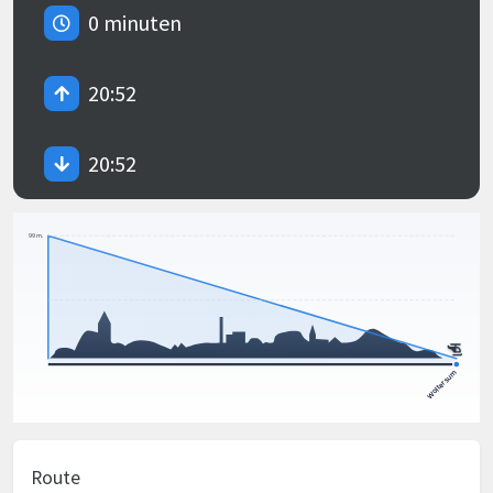
0 minuten
20:52
20:52
Route