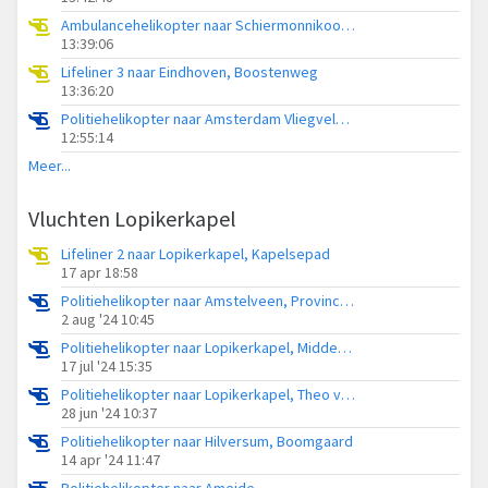
Ambulancehelikopter naar Schiermonnikoog Heliport
13:39:06
Lifeliner 3 naar Eindhoven, Boostenweg
13:36:20
Politiehelikopter naar Amsterdam Vliegveld Schiphol
12:55:14
Meer...
Vluchten Lopikerkapel
Lifeliner 2 naar Lopikerkapel, Kapelsepad
17 apr 18:58
Politiehelikopter naar Amstelveen, Provincialeweg
2 aug '24 10:45
Politiehelikopter naar Lopikerkapel, Middenweg Bovenkerker Polder
17 jul '24 15:35
Politiehelikopter naar Lopikerkapel, Theo van Doesburgstraat
28 jun '24 10:37
Politiehelikopter naar Hilversum, Boomgaard
14 apr '24 11:47
Politiehelikopter naar Ameide