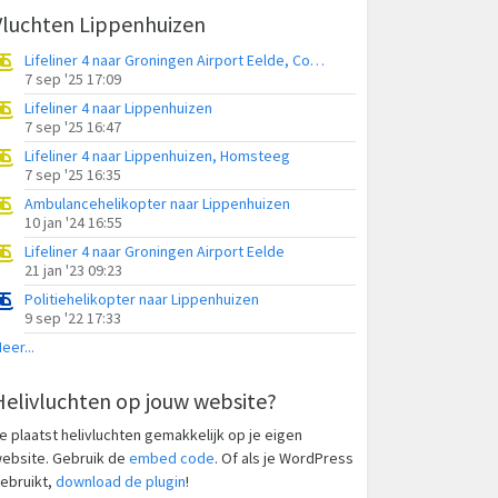
Vluchten Lippenhuizen
Lifeliner 4 naar Groningen Airport Eelde, Compagnonsfeart
7 sep '25 17:09
Lifeliner 4 naar Lippenhuizen
7 sep '25 16:47
Lifeliner 4 naar Lippenhuizen, Homsteeg
7 sep '25 16:35
Ambulancehelikopter naar Lippenhuizen
10 jan '24 16:55
Lifeliner 4 naar Groningen Airport Eelde
21 jan '23 09:23
Politiehelikopter naar Lippenhuizen
9 sep '22 17:33
eer...
Helivluchten op jouw website?
e plaatst helivluchten gemakkelijk op je eigen
ebsite. Gebruik de
embed code
. Of als je WordPress
ebruikt,
download de plugin
!