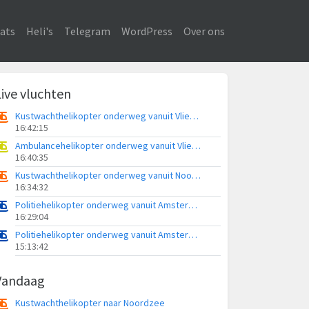
ats
Heli's
Telegram
WordPress
Over ons
Live vluchten
Kustwachthelikopter onderweg vanuit Vliegveld Midden-Zeeland
16:42:15
Ambulancehelikopter onderweg vanuit Vliegbasis Leeuwarden
16:40:35
Kustwachthelikopter onderweg vanuit Noordzee
16:34:32
Politiehelikopter onderweg vanuit Amsterdam Vliegveld Schiphol
16:29:04
Politiehelikopter onderweg vanuit Amsterdam Vliegveld Schiphol
15:13:42
Vandaag
Kustwachthelikopter naar Noordzee