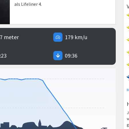
als Lifeliner 4.
7 meter
179 km/u
:23
09:36
M
J
w
g