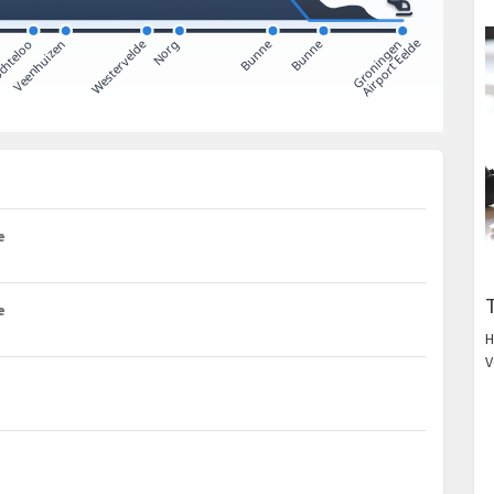
e
e
H
V