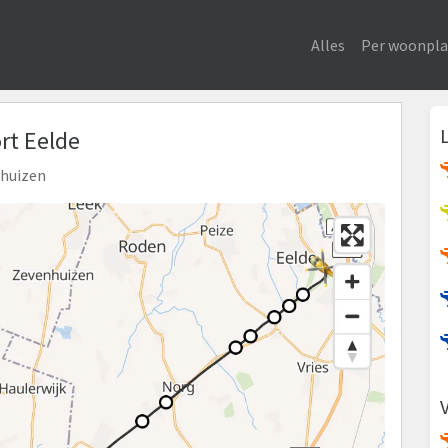
Alles
Per woonpla
ort Eelde
nhuizen