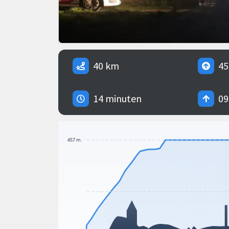
40 km
45
14 minuten
09