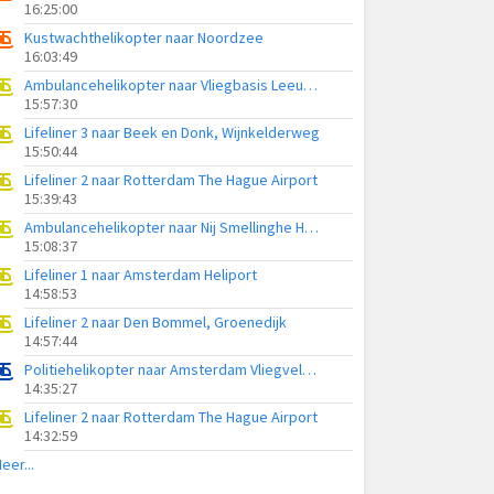
16:25:00
Kustwachthelikopter naar Noordzee
16:03:49
Ambulancehelikopter naar Vliegbasis Leeuwarden
15:57:30
Lifeliner 3 naar Beek en Donk, Wijnkelderweg
15:50:44
Lifeliner 2 naar Rotterdam The Hague Airport
15:39:43
Ambulancehelikopter naar Nij Smellinghe Hospital Heliport
15:08:37
Lifeliner 1 naar Amsterdam Heliport
14:58:53
Lifeliner 2 naar Den Bommel, Groenedijk
14:57:44
Politiehelikopter naar Amsterdam Vliegveld Schiphol
14:35:27
Lifeliner 2 naar Rotterdam The Hague Airport
14:32:59
eer...