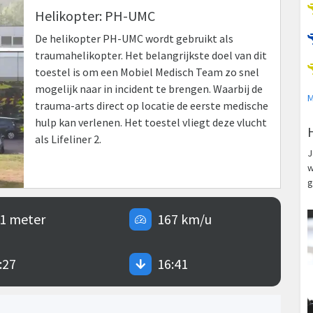
Helikopter: PH-UMC
De helikopter PH-UMC wordt gebruikt als
traumahelikopter. Het belangrijkste doel van dit
toestel is om een Mobiel Medisch Team zo snel
mogelijk naar in incident te brengen. Waarbij de
M
trauma-arts direct op locatie de eerste medische
hulp kan verlenen. Het toestel vliegt deze vlucht
als Lifeliner 2.
J
w
g
1 meter
167 km/u
:27
16:41