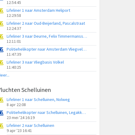
12:54:45
Lifeliner 1 naar Amsterdam Heliport
12:29:58
Lifeliner 2 naar Oud-Beijerland, Pascalstraat
12:24:37
Lifeliner 3 naar Deurne, Felix Timmermansstraat
12:11:01
Politiehelikopter naar Amsterdam Vliegveld Schiphol
11:47:39
Lifeliner 3 naar Vliegbasis Volkel
11:40:25
eer...
Vluchten Schelluinen
Lifeliner 1 naar Schelluinen, Nolweg
8 apr 22:08
Politiehelikopter naar Schelluinen, Legakkerpad
23 mei '24 16:19
Lifeliner 2 naar Schelluinen
9 apr '23 16:41