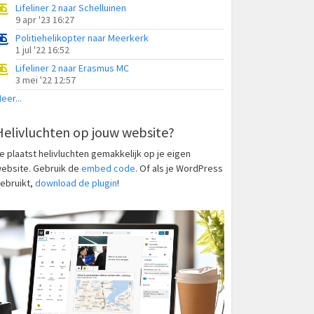
Lifeliner 2 naar Schelluinen
9 apr '23 16:27
Politiehelikopter naar Meerkerk
1 jul '22 16:52
Lifeliner 2 naar Erasmus MC
3 mei '22 12:57
eer...
Helivluchten op jouw website?
e plaatst helivluchten gemakkelijk op je eigen
ebsite. Gebruik de
embed code
. Of als je WordPress
ebruikt,
download de plugin
!