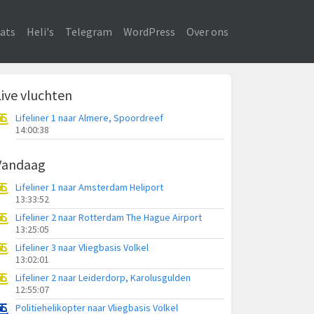
ats
Heli's
Telegram
WordPress
Over ons
Live vluchten
Lifeliner 1 naar Almere, Spoordreef
14:00:38
Vandaag
Lifeliner 1 naar Amsterdam Heliport
13:33:52
Lifeliner 2 naar Rotterdam The Hague Airport
13:25:05
Lifeliner 3 naar Vliegbasis Volkel
13:02:01
Lifeliner 2 naar Leiderdorp, Karolusgulden
12:55:07
Politiehelikopter naar Vliegbasis Volkel