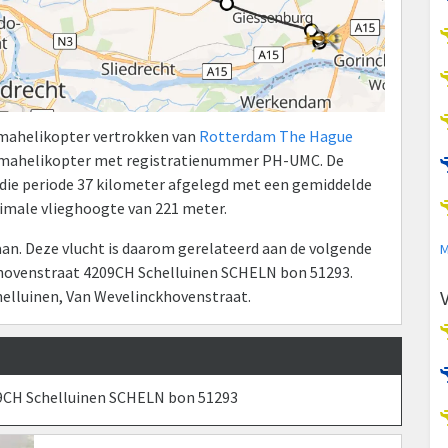
aumahelikopter vertrokken van
Rotterdam The Hague
umahelikopter met registratienummer PH-UMC. De
n die periode 37 kilometer afgelegd met een gemiddelde
ximale vlieghoogte van 221 meter.
n. Deze vlucht is daarom gerelateerd aan de volgende
M
hovenstraat 4209CH Schelluinen SCHELN bon 51293.
helluinen, Van Wevelinckhovenstraat.
9CH Schelluinen SCHELN bon 51293