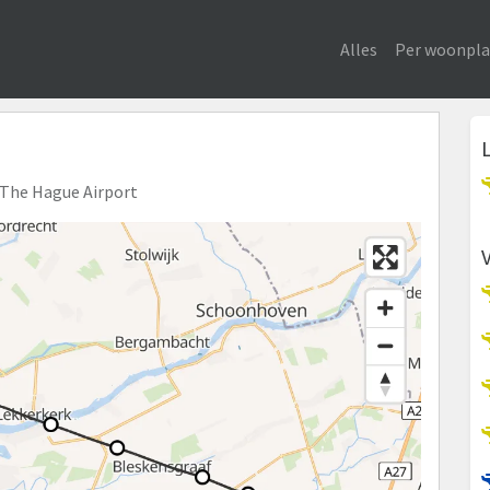
Alles
Per woonpla
m The Hague Airport