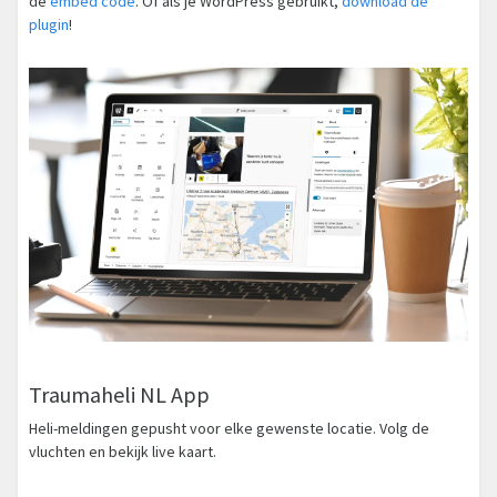
de
embed code
. Of als je WordPress gebruikt,
download de
plugin
!
Traumaheli NL App
Heli-meldingen gepusht voor elke gewenste locatie. Volg de
vluchten en bekijk live kaart.