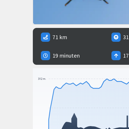
71 km
31
19 minuten
17