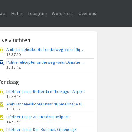
ats
Heli's
Telegram
WordPress
Over ons
Live vluchten
Ambulancehelikopter onderweg vanuit Nij Smellinghe Hospital Heliport
15:57:30
Politiehelikopter onderweg vanuit Amsterdam Vliegveld Schiphol
15:13:42
Vandaag
Lifeliner 2 naar Rotterdam The Hague Airport
15:39:43
Ambulancehelikopter naar Nij Smellinghe Hospital Heliport
15:08:37
Lifeliner 1 naar Amsterdam Heliport
14:58:53
Lifeliner 2 naar Den Bommel, Groenedijk