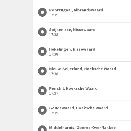
Poortugaal, Albrandswaard
17:39
Spijkenisse, Nissewaard
17:38
Hekelingen, Nissewaard
17:38
Nieuw-Beijerland, Hoeksche Waard
17:38
Piershil, Hoeksche Waard
17:37
Goudswaard, Hoeksche Waard
17:35
Middelharnis, Goeree-Overflakkee