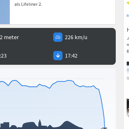
als Lifeliner 2.
M
2 meter
226 km/u
J
w
g
:23
17:42