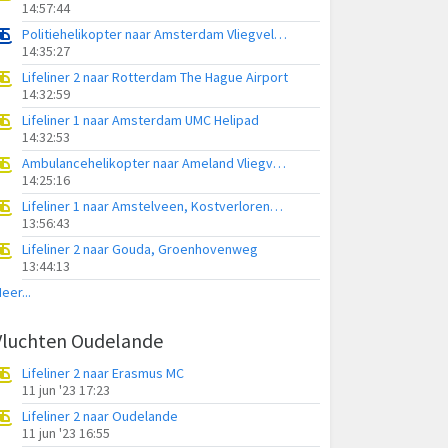
14:57:44
Politiehelikopter naar Amsterdam Vliegveld Schiphol
14:35:27
Lifeliner 2 naar Rotterdam The Hague Airport
14:32:59
Lifeliner 1 naar Amsterdam UMC Helipad
14:32:53
Ambulancehelikopter naar Ameland Vliegveld Ballum
14:25:16
Lifeliner 1 naar Amstelveen, Kostverlorenweg
13:56:43
Lifeliner 2 naar Gouda, Groenhovenweg
13:44:13
eer...
Vluchten Oudelande
Lifeliner 2 naar Erasmus MC
11 jun '23 17:23
Lifeliner 2 naar Oudelande
11 jun '23 16:55