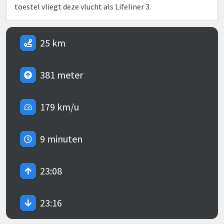
toestel vliegt deze vlucht als Lifeliner 3.
25 km
381 meter
179 km/u
9 minuten
23:08
23:16