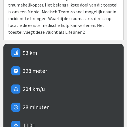
traumahelikopter. Het belangrijkste doel van dit toestel
is om een Mobiel Medisch Team zo snel mogelijk naar in
incident te brengen. Waarbij de trauma-arts direct op
locatie de eerste medische hulp kan verlenen. Het
toestel vliegt deze vlucht als Lifeliner 2.
93 km
328 meter
204 km/u
28 minuten
11:01