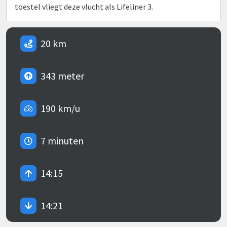
toestel vliegt deze vlucht als Lifeliner 3.
20 km
343 meter
190 km/u
7 minuten
14:15
14:21