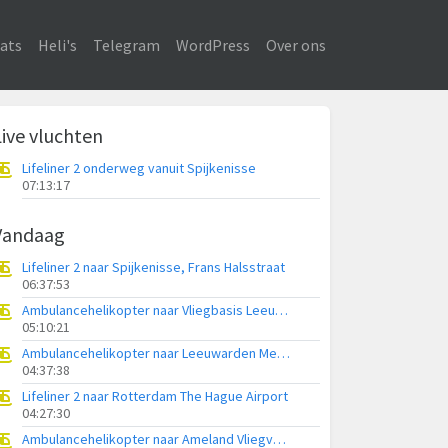
ats
Heli's
Telegram
WordPress
Over ons
Live vluchten
Lifeliner 2 onderweg vanuit Spijkenisse
07:13:17
Vandaag
Lifeliner 2 naar Spijkenisse, Frans Halsstraat
06:37:53
Ambulancehelikopter naar Vliegbasis Leeuwarden
05:10:21
Ambulancehelikopter naar Leeuwarden Medical Center Heliport
04:37:38
Lifeliner 2 naar Rotterdam The Hague Airport
04:27:30
Ambulancehelikopter naar Ameland Vliegveld Ballum