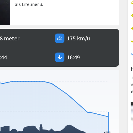
als Lifeliner 3.
8 meter
175 km/u
M
:44
16:49
J
w
g