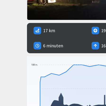
17 km
19
6 minuten
16