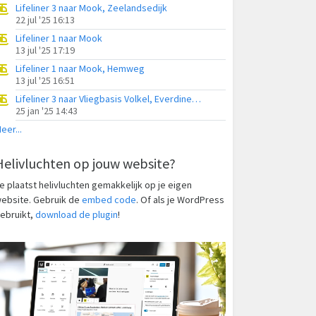
Lifeliner 3 naar Mook, Zeelandsedijk
22 jul '25 16:13
Lifeliner 1 naar Mook
13 jul '25 17:19
Lifeliner 1 naar Mook, Hemweg
13 jul '25 16:51
Lifeliner 3 naar Vliegbasis Volkel, Everdineweerd
25 jan '25 14:43
eer...
Helivluchten op jouw website?
e plaatst helivluchten gemakkelijk op je eigen
ebsite. Gebruik de
embed code
. Of als je WordPress
ebruikt,
download de plugin
!