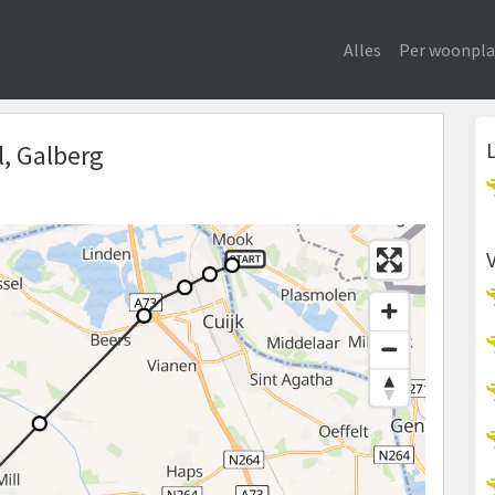
Alles
Per woonpla
l, Galberg