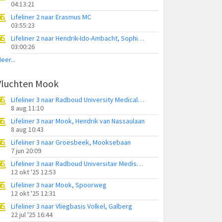
04:13:21
Lifeliner 2 naar Erasmus MC
03:55:23
Lifeliner 2 naar Hendrik-Ido-Ambacht, Sophiapark-West
03:00:26
eer...
Vluchten Mook
Lifeliner 3 naar Radboud University Medical Center Heliport
8 aug 11:10
Lifeliner 3 naar Mook, Hendrik van Nassaulaan
8 aug 10:43
Lifeliner 3 naar Groesbeek, Mooksebaan
7 jun 20:09
Lifeliner 3 naar Radboud Universitair Medisch Centrum, Everdineweerd
12 okt '25 12:53
Lifeliner 3 naar Mook, Spoorweg
12 okt '25 12:31
Lifeliner 3 naar Vliegbasis Volkel, Galberg
22 jul '25 16:44