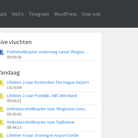
ats
Heli's
Telegram
WordPress
Over ons
Live vluchten
Politiehelikopter onderweg vanuit Vliegbasis Volkel
09:59:28
Vandaag
Lifeliner 2 naar Rotterdam The Hague Airport
10:19:09
Lifeliner 2 naar Poeldijk, ABC Westland
09:56:51
Ambulancehelikopter naar Vliegbasis Leeuwarden
09:20:42
Ambulancehelikopter naar Tsjûkemar
08:44:13
Lifeliner 4 naar Groningen Airport Eelde