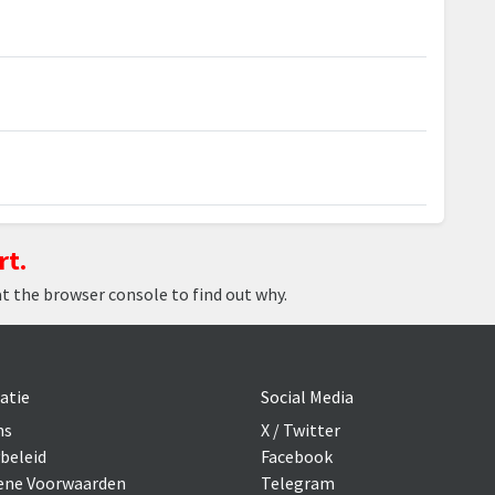
rt.
at the browser console to find out why.
atie
Social Media
ns
X / Twitter
beleid
Facebook
ne Voorwaarden
Telegram