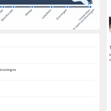
H
V
 Groningen