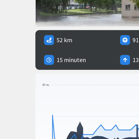
52 km
91
15 minuten
13