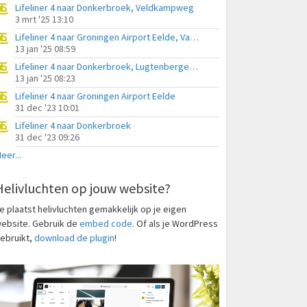
Lifeliner 4 naar Donkerbroek, Veldkampweg
3 mrt '25 13:10
Lifeliner 4 naar Groningen Airport Eelde, Vaart Wz
13 jan '25 08:59
Lifeliner 4 naar Donkerbroek, Lugtenbergerweg
13 jan '25 08:23
Lifeliner 4 naar Groningen Airport Eelde
31 dec '23 10:01
Lifeliner 4 naar Donkerbroek
31 dec '23 09:26
eer...
Helivluchten op jouw website?
e plaatst helivluchten gemakkelijk op je eigen
ebsite. Gebruik de
embed code
. Of als je WordPress
ebruikt,
download de plugin
!