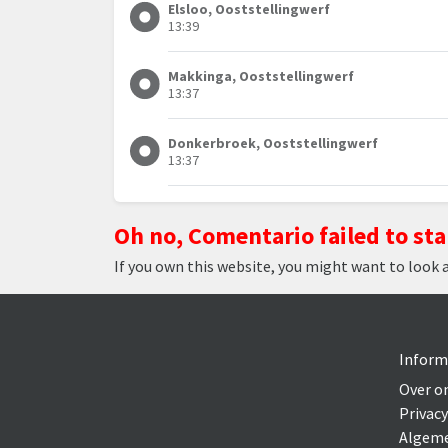
Elsloo, Ooststellingwerf
13:39
Makkinga, Ooststellingwerf
13:37
Donkerbroek, Ooststellingwerf
13:37
Oh no, Comentario failed to sta
If you own this website, you might want to look 
Inform
Over o
Privacy
Algeme