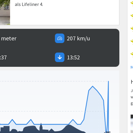
als Lifeliner 4.
 meter
207 km/u
:37
13:52
M
J
w
g