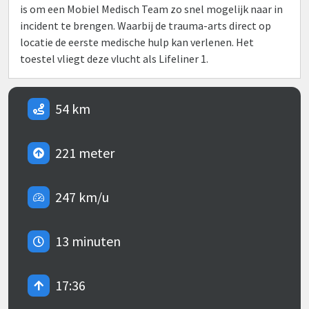
is om een Mobiel Medisch Team zo snel mogelijk naar in
incident te brengen. Waarbij de trauma-arts direct op
locatie de eerste medische hulp kan verlenen. Het
toestel vliegt deze vlucht als Lifeliner 1.
54 km
221 meter
247 km/u
13 minuten
17:36