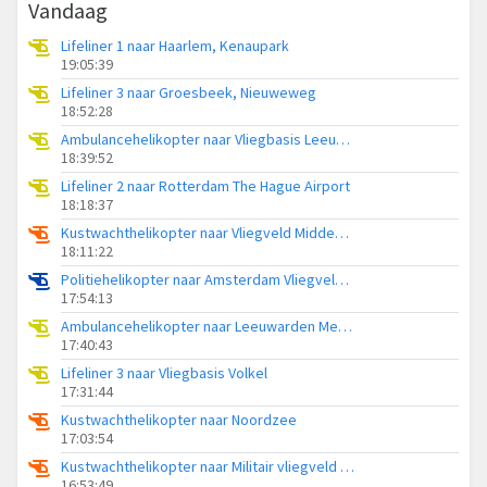
Vandaag
Lifeliner 1 naar Haarlem, Kenaupark
19:05:39
Lifeliner 3 naar Groesbeek, Nieuweweg
18:52:28
Ambulancehelikopter naar Vliegbasis Leeuwarden
18:39:52
Lifeliner 2 naar Rotterdam The Hague Airport
18:18:37
Kustwachthelikopter naar Vliegveld Midden-Zeeland
18:11:22
Politiehelikopter naar Amsterdam Vliegveld Schiphol
17:54:13
Ambulancehelikopter naar Leeuwarden Medical Center Heliport
17:40:43
Lifeliner 3 naar Vliegbasis Volkel
17:31:44
Kustwachthelikopter naar Noordzee
17:03:54
Kustwachthelikopter naar Militair vliegveld De Kooy / Den Helder Airport
16:53:49