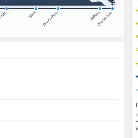
M
J
w
g