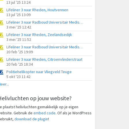
13 jul '25 13:24
Lifeliner 3 naar Rheden, Houtvennen
13 jul '25 13:09
Lifeliner 3 naar Radboud Universitair Medisch Centrum, Grijze Berg
3 mei '25 12:42
Lifeliner 3 naar Rheden, Zeelandsedijk
3 mei '25 11:52
Lifeliner 3 naar Radboud Universitair Medisch Centrum, Koppenwaard
20 feb '25 19:09
Lifeliner 3 naar Rheden, Citroenvlinderstraat
20 feb '25 18:34
Politiehelikopter naar Vliegveld Teuge
5 okt '23 11:42
eer...
Helivluchten op jouw website?
e plaatst helivluchten gemakkelijk op je eigen
ebsite. Gebruik de
embed code
. Of als je WordPress
ebruikt,
download de plugin
!