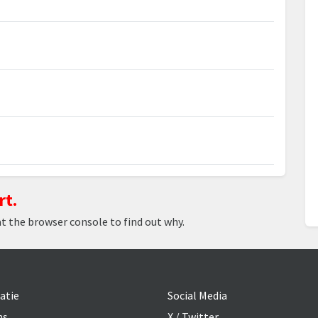
rt.
at the browser console to find out why.
atie
Social Media
ns
X / Twitter