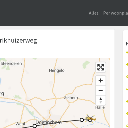
Alles
Per woonpla
erikhuizerweg