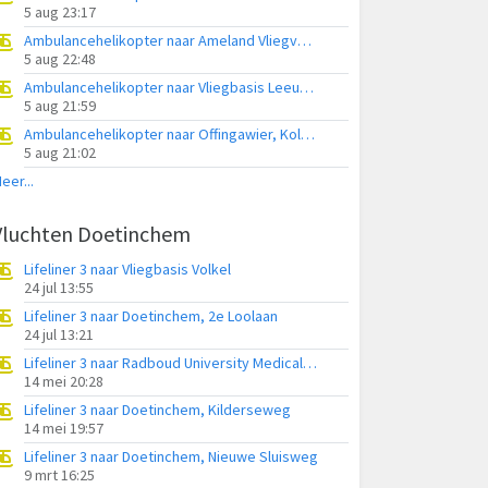
5 aug 23:17
Ambulancehelikopter naar Ameland Vliegveld Ballum
5 aug 22:48
Ambulancehelikopter naar Vliegbasis Leeuwarden
5 aug 21:59
Ambulancehelikopter naar Offingawier, Kolmarslân
5 aug 21:02
eer...
Vluchten Doetinchem
Lifeliner 3 naar Vliegbasis Volkel
24 jul 13:55
Lifeliner 3 naar Doetinchem, 2e Loolaan
24 jul 13:21
Lifeliner 3 naar Radboud University Medical Center Heliport
14 mei 20:28
Lifeliner 3 naar Doetinchem, Kilderseweg
14 mei 19:57
Lifeliner 3 naar Doetinchem, Nieuwe Sluisweg
9 mrt 16:25