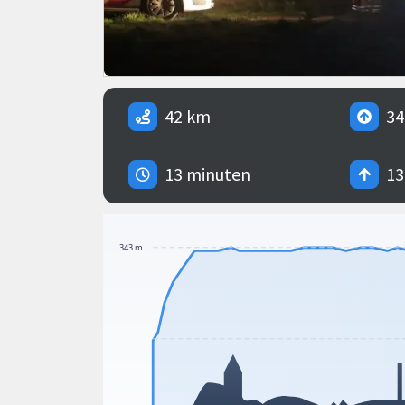
42 km
34
13 minuten
13