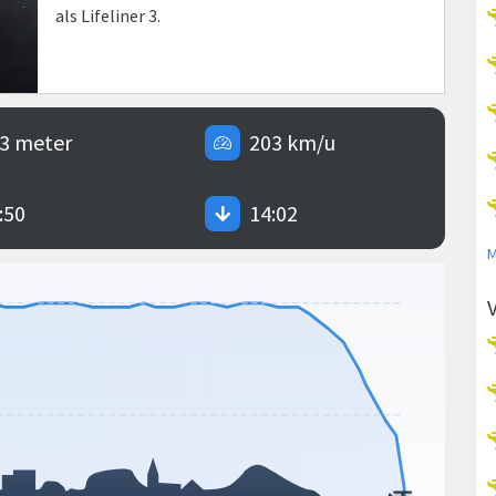
als Lifeliner 3.
3 meter
203 km/u
:50
14:02
M