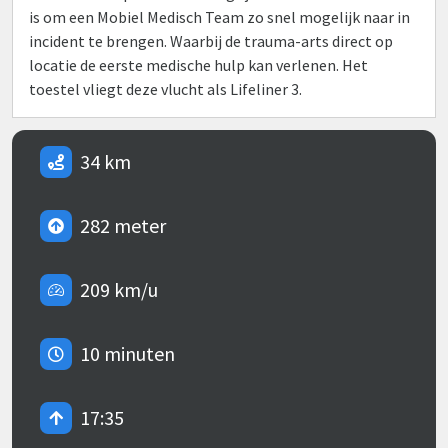
is om een Mobiel Medisch Team zo snel mogelijk naar in
incident te brengen. Waarbij de trauma-arts direct op
locatie de eerste medische hulp kan verlenen. Het
toestel vliegt deze vlucht als Lifeliner 3.
34 km
282 meter
209 km/u
10 minuten
17:35