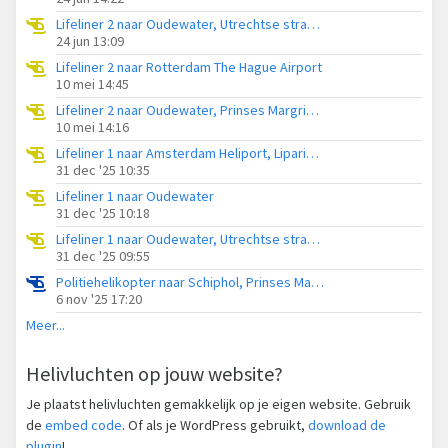
Lifeliner 2 naar Oudewater, Utrechtse straatweg
24 jun 13:09
Lifeliner 2 naar Rotterdam The Hague Airport
10 mei 14:45
Lifeliner 2 naar Oudewater, Prinses Margrietstraat
10 mei 14:16
Lifeliner 1 naar Amsterdam Heliport, Lipariweg
31 dec '25 10:35
Lifeliner 1 naar Oudewater
31 dec '25 10:18
Lifeliner 1 naar Oudewater, Utrechtse straatweg
31 dec '25 09:55
Politiehelikopter naar Schiphol, Prinses Margrietstraat
6 nov '25 17:20
Meer...
Helivluchten op jouw website?
Je plaatst helivluchten gemakkelijk op je eigen website. Gebruik
de
embed code
. Of als je WordPress gebruikt,
download de
plugin
!