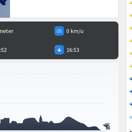
meter
0 km/u
:52
16:53
M