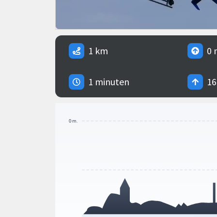
1 km
0 
1 minuten
16