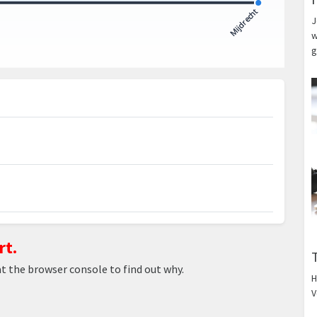
J
w
g
rt.
at the browser console to find out why.
H
V