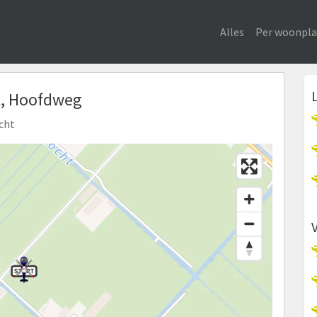
Alles
Per woonpla
ht, Hoofdweg
echt