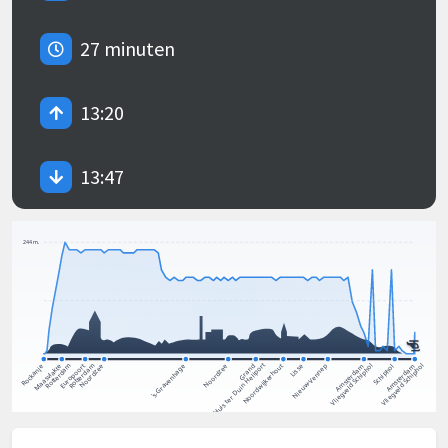
27 minuten
13:20
13:47