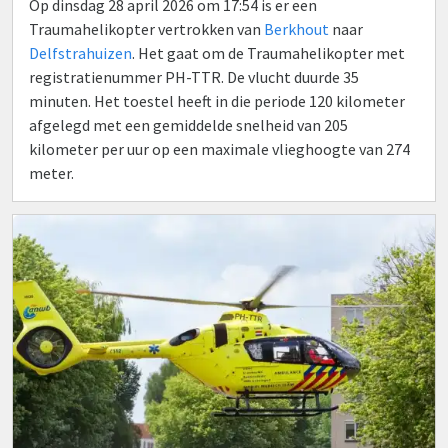
Op dinsdag 28 april 2026 om 17:54 is er een
Traumahelikopter vertrokken van
Berkhout
naar
Delfstrahuizen
. Het gaat om de Traumahelikopter met
registratienummer PH-TTR. De vlucht duurde 35
minuten. Het toestel heeft in die periode 120 kilometer
afgelegd met een gemiddelde snelheid van 205
kilometer per uur op een maximale vlieghoogte van 274
meter.