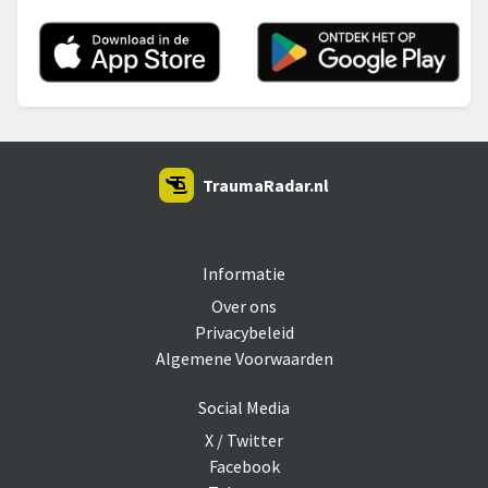
TraumaRadar.nl
SNOEI.NET 2026
Informatie
Over ons
Privacybeleid
Algemene Voorwaarden
Social Media
X / Twitter
Facebook