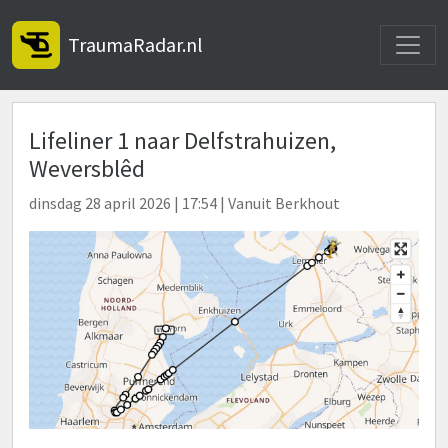
Toggle
TraumaRadar.nl
Lifeliner 1 naar Delfstrahuizen,
Weversblêd
dinsdag 28 april 2026 | 17:54 | Vanuit Berkhout