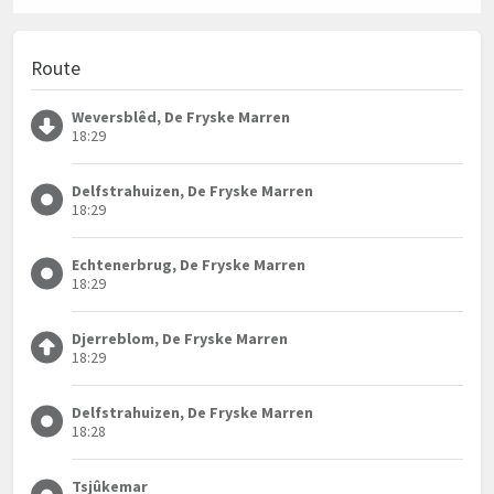
Route
Weversblêd, De Fryske Marren
18:29
Delfstrahuizen, De Fryske Marren
18:29
Echtenerbrug, De Fryske Marren
18:29
Djerreblom, De Fryske Marren
18:29
Delfstrahuizen, De Fryske Marren
18:28
Tsjûkemar