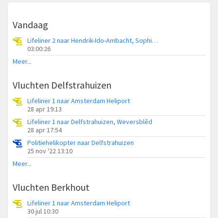
Vandaag
Lifeliner 2 naar Hendrik-Ido-Ambacht, Sophiapark-West
03:00:26
Meer...
Vluchten Delfstrahuizen
Lifeliner 1 naar Amsterdam Heliport
28 apr 19:13
Lifeliner 1 naar Delfstrahuizen, Weversblêd
28 apr 17:54
Politiehelikopter naar Delfstrahuizen
25 nov '22 13:10
Meer...
Vluchten Berkhout
Lifeliner 1 naar Amsterdam Heliport
30 jul 10:30